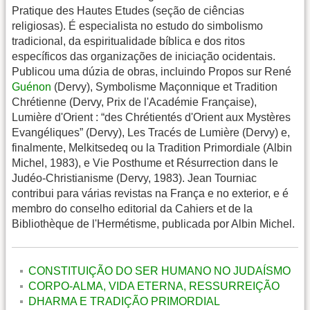
Pratique des Hautes Etudes (seção de ciências
religiosas). É especialista no estudo do simbolismo
tradicional, da espiritualidade bíblica e dos ritos
específicos das organizações de iniciação ocidentais.
Publicou uma dúzia de obras, incluindo Propos sur René
Guénon
(Dervy), Symbolisme Maçonnique et Tradition
Chrétienne (Dervy, Prix de l'Académie Française),
Lumière d'Orient : “des Chrétientés d'Orient aux Mystères
Evangéliques” (Dervy), Les Tracés de Lumière (Dervy) e,
finalmente, Melkitsedeq ou la Tradition Primordiale (Albin
Michel, 1983), e Vie Posthume et Résurrection dans le
Judéo-Christianisme (Dervy, 1983). Jean Tourniac
contribui para várias revistas na França e no exterior, e é
membro do conselho editorial da Cahiers et de la
Bibliothèque de l'Hermétisme, publicada por Albin Michel.
CONSTITUIÇÃO DO SER HUMANO NO JUDAÍSMO
CORPO-ALMA, VIDA ETERNA, RESSURREIÇÃO
DHARMA E TRADIÇÃO PRIMORDIAL