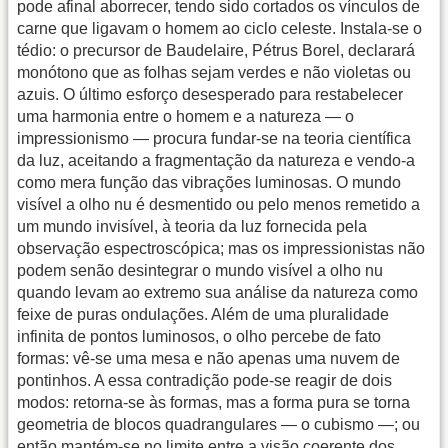
pode afinal aborrecer, tendo sido cortados os vínculos de
carne que ligavam o homem ao ciclo celeste. Instala-se o
tédio: o precursor de Baudelaire, Pétrus Borel, declarará
monótono que as folhas sejam verdes e não violetas ou
azuis. O último esforço desesperado para restabelecer
uma harmonia entre o homem e a natureza — o
impressionismo — procura fundar-se na teoria científica
da luz, aceitando a fragmentação da natureza e vendo-a
como mera função das vibrações luminosas. O mundo
visível a olho nu é desmentido ou pelo menos remetido a
um mundo invisível, à teoria da luz fornecida pela
observação espectroscópica; mas os impressionistas não
podem senão desintegrar o mundo visível a olho nu
quando levam ao extremo sua análise da natureza como
feixe de puras ondulações. Além de uma pluralidade
infinita de pontos luminosos, o olho percebe de fato
formas: vê-se uma mesa e não apenas uma nuvem de
pontinhos. A essa contradição pode-se reagir de dois
modos: retorna-se às formas, mas a forma pura se torna
geometria de blocos quadrangulares — o cubismo —; ou
então mantém-se no limite entre a visão coerente dos