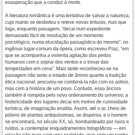
exasperação que a conduz à morte.
A literatura romântica é uma tentativa de salvar a natureza,
cujo manto se desbotou e reteve novas tinturas, mas que
logo, enquanto paisagem, “decai num expediente
demasiado fácil de resolução de um momento
psicológico, numa elucidação paisagística do mesmo”, no
ingênuo lugar-comum da ópera, como escreveu Praz, “em
que se acompanha a violenta agitação dos peitos
humanos com o soprar dos ventos e o trovar das
tempestades em cena”. Mais tarde reconheceu-se na
paisagem não tanto o estado de ânimo quanto a tradição
ética nacional: procurou-se combiná-la não com os astros,
mas com a história de um povo. Contudo, essa âncora
também é rompida pelo novo ordenamento do universo; a
historicidade dos lugares decai em motivo de curiosidade
turística, de imaginação erudita. Assim, até o ar, cheio de
pólens de plantas antiquíssimas, se dispersa, e o homem
se encontrará, no século XX, só, bombardeado por raios e
ruídos, a contemplar enquadramentos fotográficos — em
relação não mais com uma realidade, mas com um sonho.