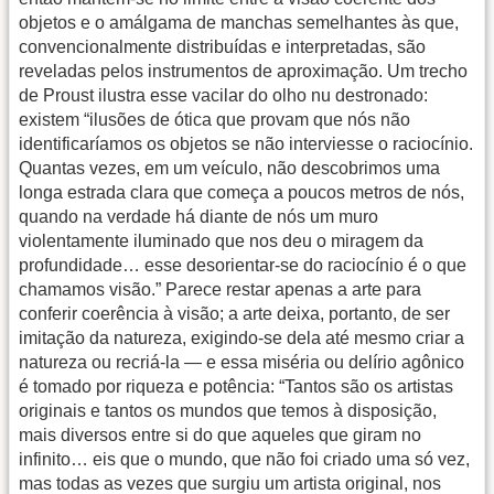
objetos e o amálgama de manchas semelhantes às que,
convencionalmente distribuídas e interpretadas, são
reveladas pelos instrumentos de aproximação. Um trecho
de Proust ilustra esse vacilar do olho nu destronado:
existem “ilusões de ótica que provam que nós não
identificaríamos os objetos se não interviesse o raciocínio.
Quantas vezes, em um veículo, não descobrimos uma
longa estrada clara que começa a poucos metros de nós,
quando na verdade há diante de nós um muro
violentamente iluminado que nos deu o miragem da
profundidade… esse desorientar-se do raciocínio é o que
chamamos visão.” Parece restar apenas a arte para
conferir coerência à visão; a arte deixa, portanto, de ser
imitação da natureza, exigindo-se dela até mesmo criar a
natureza ou recriá-la — e essa miséria ou delírio agônico
é tomado por riqueza e potência: “Tantos são os artistas
originais e tantos os mundos que temos à disposição,
mais diversos entre si do que aqueles que giram no
infinito… eis que o mundo, que não foi criado uma só vez,
mas todas as vezes que surgiu um artista original, nos