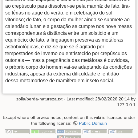
ao crepúsculo para dissolver-se pela manhã; de fato, tira-
se férias no auge do verão, em celebração do sol
vitorioso; de fato, o corpo da mulher ainda se submete ao
calendário lunar, e a gestação se cumpre nos nove meses
correspondentes à distância entre um solstício e um
equinócio; de fato, a linguagem preserva as metáforas
astrobiológicas, e diz-se que se é agitado por
tempestades de inverno ou entristecido por crepúsculos
outonais — mas a pregnância das metáforas é duvidosa,
o próprio corpo do homem vai-se adaptando às condições
industriais, apesar da extrema dificuldade e lentidão
dessa metamorfose de mamífero em inseto social.
zolla/perda-natureza.txt
· Last modified:
28/02/2026 20:14
by
127.0.0.1
Except where otherwise noted, content on this wiki is licensed under
the following license:
Public Domain