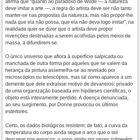
afirma que “quanto ao paradoxo de Wilde — a natureza
deve imitar a arte —, a regra do artista deve ser não tanto
manter-se nas propostas da natureza, mas não propor-lhe
nada que ela não possa, que ela não deva logo imitar”, na
realidade quer-se dizer que o artista deve propor
invenções destinadas a serem acolhidas pelos meios de
massa, a difundirem-se.
O único universo que aflora à superfície salpicada ou
manchada de outra forma por aqueles que se valem da
herança da pintura assemelha-se ao revelado por
microscópios ou telescópios, mas tal como aparece a um
demente que dele extraísse motivo de devaneios: privado
de uma organização baseada em hipóteses científicas, o
objeto está inteiramente perdido. A doença denunciada,
ao seu surgimento, por Donne provocou os últimos
estertores.
Certo, os dados biológicos resistem: de fato, a curva da
temperatura do corpo ainda segue o arco que o sol
descreve nos espaços; o sono ainda por vezes sobrevém