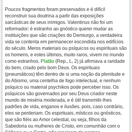
Poucos fragmentos foram preservados e é difícil
reconstruir sua doutrina a partir das exposições
sarcásticas de seus inimigos. Valentinus não foi um
reformador: é estranho ao gnóstico querer mudar as
instituições que são criações do Demiurgo, a verdadeira
vida se contenta em permanecer escondida nos edifícios
do século. Meros materiais ou psíquicos ou espirituais são
os homens, e estes últimos, muito raros, vivem no mundo
como estranhos.
Platão
(Rep., L, 2) já afirmava a raridade
do bem, criado pelo bom Deus. Os espirituais
(pneumáticos) têm dentro de si uma noção da plenitude e
do Abismo, uma centelha de fogo intelectual, e nenhum
psíquico ou material psychikos pode perceber isso. Os
psíquicos são governados por seu Deus criador neste
mundo de miséria moderada, e é útil transmitir-lhes
padrões de vida, enganos e ilusões, pois, caso contrário,
eles se perderiam. Os espirituais, místicos ou gnósticos,
que são fiéis ao Amor celestial, ou seja, filhos da
Sabedoria ou mulheres de Cristo, em comunhão com o