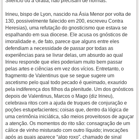
Silêncio ou a Gratia, não precisam de normas.
Irineu, bispo de Lyon, nascido na Ásia Menor por volta de
130, possivelmente falecido em 200, escreveu Contra
Heresias), uma refutação do gnosticismo que estava se
espalhando em sua diocese. Ele acusa os gnósticos de
imoralidade e, de fato, parece que alguns entre eles
defendiam a necessidade de passar por todas as
experiências para se livrar delas, um absurdo ao qual
Irineu responde que eles poderiam muito bem passar
pelas artes e ciências em vez dos vícios. Entretanto, o
fragmento de Valentinus que se segue sugere um
ascetismo pelo qual todo pecado é queimado, exaurido
pela indiferença dos filhos da plenitude. Um dos gnósticos
depois de Valentinus, Marcos o Mago (diz Irineu),
celebrava ritos com a ajuda de truques de conjuração e
poções estupefacientes; coisas que, dentro da lógica de
uma cerimônia iniciática, são meios proveitosos de aguçar
a atenção. Os momentos do rito são: consagração de um
cálice de vinho misturado com outro líquido; invocações
após as quais aparece “algo roxo”, chamado de sinal