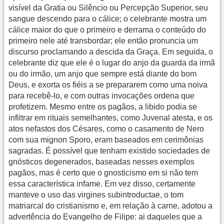
visível da Gratia ou Silêncio ou Percepção Superior, seu
sangue descendo para o cálice; o celebrante mostra um
cálice maior do que o primeiro e derrama o conteúdo do
primeiro nele até transbordar; ele então pronuncia um
discurso proclamando a descida da Graça. Em seguida, o
celebrante diz que ele é o lugar do anjo da guarda da irmã
ou do irmão, um anjo que sempre está diante do bom
Deus, e exorta os fiéis a se prepararem como uma noiva
para recebê-lo, e com outras invocações ordena que
profetizem. Mesmo entre os pagãos, a libido podia se
infiltrar em rituais semelhantes, como Juvenal atesta, e os
atos nefastos dos Césares, como o casamento de Nero
com sua mignon Sporo, eram baseados em cerimônias
sagradas. É possível que tenham existido sociedades de
gnósticos degenerados, baseadas nesses exemplos
pagãos, mas é certo que o gnosticismo em si não tem
essa característica infame. Em vez disso, certamente
manteve o uso das virgines subintroductae, o tom
matriarcal do cristianismo e, em relação à carne, adotou a
advertência do Evangelho de Filipe: ai daqueles que a